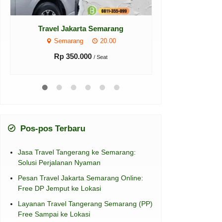
Travel Semarang Purwokerto
Travel Sem
Purwokerto
Bandu
10.00-13.00-17.00-20.00
Rp 30
Rp 180.000
/ Seat
Pos-pos Terbaru
Jasa Travel Tangerang ke Semarang:
Solusi Perjalanan Nyaman
Pesan Travel Jakarta Semarang Online:
Free DP Jemput ke Lokasi
Layanan Travel Tangerang Semarang (PP)
Free Sampai ke Lokasi