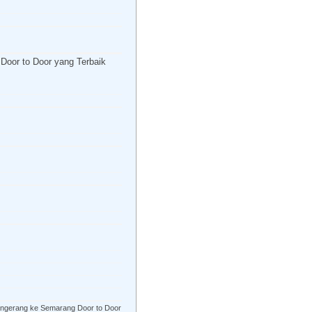
Travel Jakarta Semarang
Semarang
20.00
Door to Door yang Terbaik
Rp 350.000
/ Seat
ngerang ke Semarang Door to Door