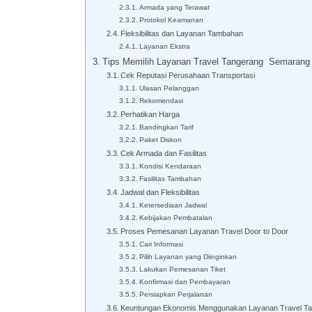
Armada yang Terawat
Protokol Keamanan
Fleksibilitas dan Layanan Tambahan
Layanan Ekstra
Tips Memilih Layanan Travel Tangerang Semarang 
Cek Reputasi Perusahaan Transportasi
Ulasan Pelanggan
Rekomendasi
Perhatikan Harga
Bandingkan Tarif
Paket Diskon
Cek Armada dan Fasilitas
Kondisi Kendaraan
Fasilitas Tambahan
Jadwal dan Fleksibilitas
Ketersediaan Jadwal
Kebijakan Pembatalan
Proses Pemesanan Layanan Travel Door to Door
Cari Informasi
Pilih Layanan yang Diinginkan
Lakukan Pemesanan Tiket
Konfirmasi dan Pembayaran
Persiapkan Perjalanan
Keuntungan Ekonomis Menggunakan Layanan Travel Ta