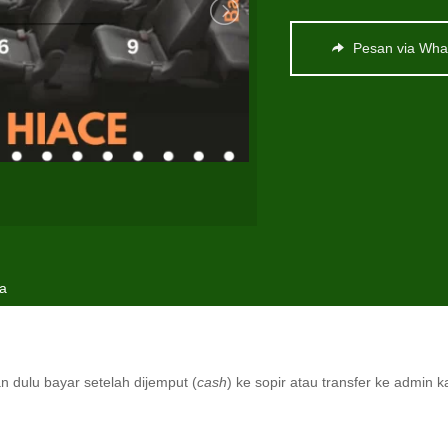
Pesan via Wha
ya
 dulu bayar setelah dijemput (
cash
) ke sopir atau transfer ke admin 